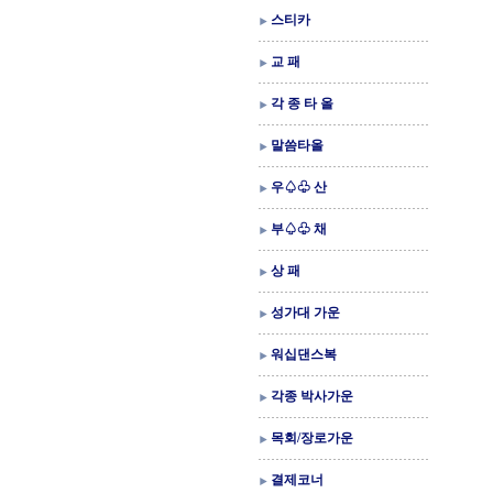
스티카
교 패
각 종 타 올
말씀타올
우♤♧ 산
부♤♧ 채
상 패
성가대 가운
워십댄스복
각종 박사가운
목회/장로가운
결제코너