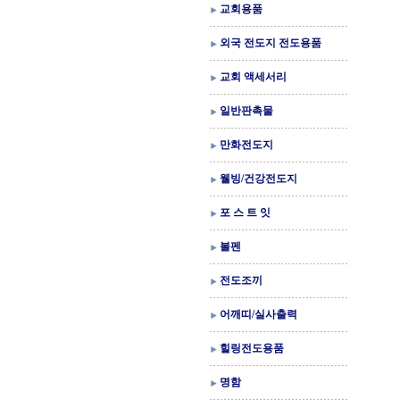
교회용품
외국 전도지 전도용품
교회 액세서리
일반판촉물
만화전도지
웰빙/건강전도지
포 스 트 잇
볼펜
전도조끼
어깨띠/실사출력
힐링전도용품
명함