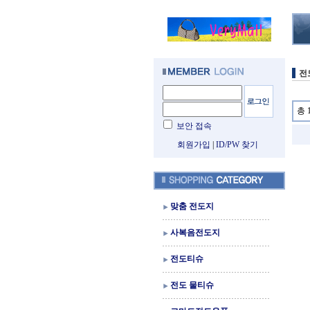
전
총 
보안 접속
회원가입
|
ID/PW 찾기
맞춤 전도지
사복음전도지
전도티슈
전도 물티슈