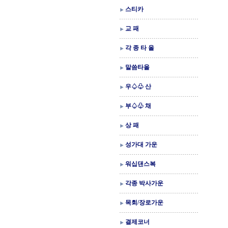
스티카
교 패
각 종 타 올
말씀타올
우♤♧ 산
부♤♧ 채
상 패
성가대 가운
워십댄스복
각종 박사가운
목회/장로가운
결제코너