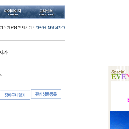
서리
>
차량용 액세서리
>
차량용_월넷십자가
자가
A