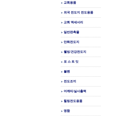
교회용품
외국 전도지 전도용품
교회 액세서리
일반판촉물
만화전도지
웰빙/건강전도지
포 스 트 잇
볼펜
전도조끼
어깨띠/실사출력
힐링전도용품
명함