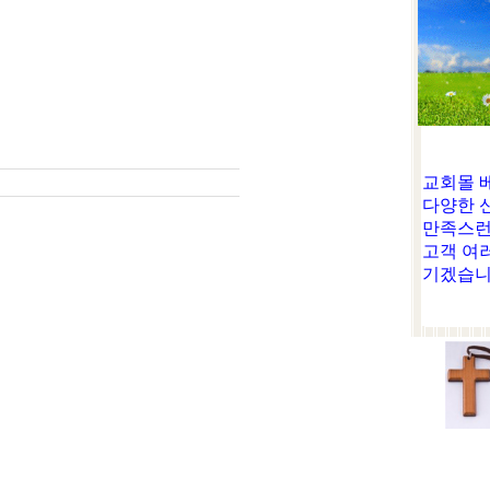
교회몰 
다양한 
만족스런
고객 여
기겠습니