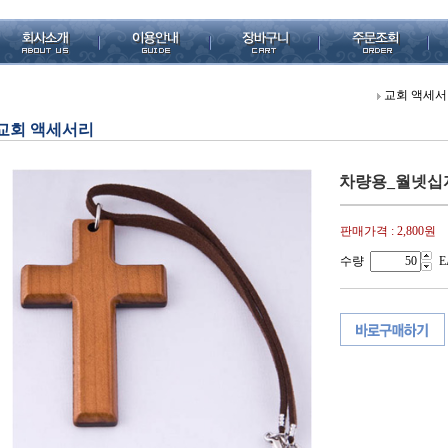
교회 액세
교회 액세서리
차량용_월넷십
판매가격 :
2,800원
수량
E