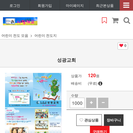
로그인
회원가입
마이페이지
최근본상품
어린이 전도 모음
어린이 전도지
0
성광교회
120
상품가
원
배송비
(무료)
수량
관심상품
장바구니
구매하기