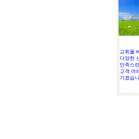
교회몰 
다양한 
만족스런
고객 여
기겠습니