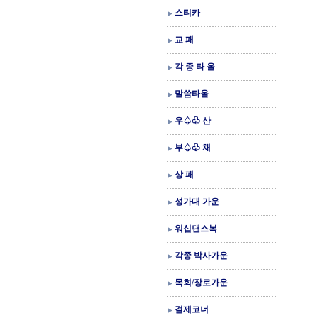
스티카
교 패
각 종 타 올
말씀타올
우♤♧ 산
부♤♧ 채
상 패
성가대 가운
워십댄스복
각종 박사가운
목회/장로가운
결제코너