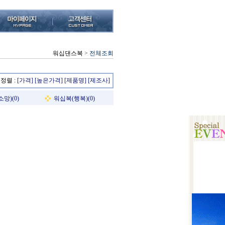
워십댄스복
>
전체조회
정렬 :
[가격]
[높은가격]
[제품명]
[제조사]
망)(0)
워십복(행복)(0)