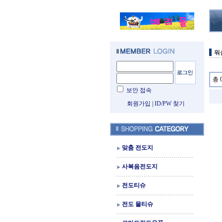
워
총 
보안 접속
회원가입
|
ID/PW 찾기
맞춤 전도지
사복음전도지
전도티슈
전도 물티슈