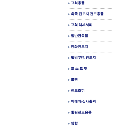
교회용품
외국 전도지 전도용품
교회 액세서리
일반판촉물
만화전도지
웰빙/건강전도지
포 스 트 잇
볼펜
전도조끼
어깨띠/실사출력
힐링전도용품
명함