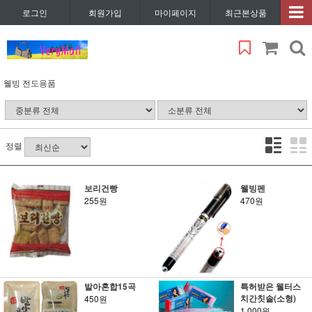
로그인
회원가입
마이페이지
최근본상품
웰빙 전도용품
정렬
보리건빵
웰빙펜
255원
470원
발아혼합15곡
특허받은 웰터스
치간칫솔(소형)
450원
1,000원