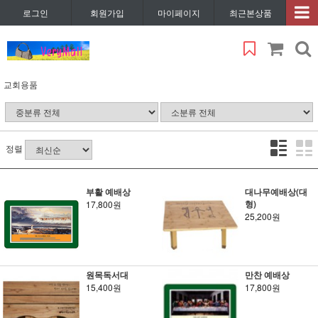
로그인
회원가입
마이페이지
최근본상품
교회용품
정렬
부활 예배상
대나무예배상(대
형)
17,800원
25,200원
원목독서대
만찬 예배상
15,400원
17,800원